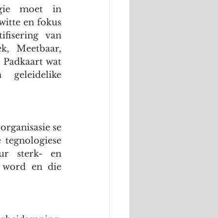
gie moet in 
itte en fokus 
fisering van 
k, Meetbaar, 
 Padkaart wat 
geleidelike 
rganisasie se 
 tegnologiese 
r sterk- en 
 word en die 