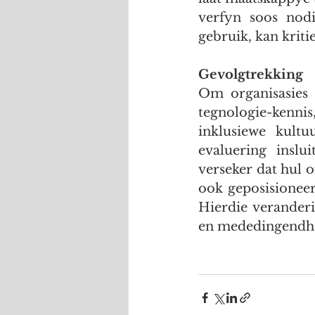
verfyn soos nodi
gebruik, kan kriti
Gevolgtrekking
Om organisasies v
tegnologie-kenni
inklusiewe kultu
evaluering inslui
verseker dat hul o
ook geposisioneer
Hierdie veranderin
en mededingendhe