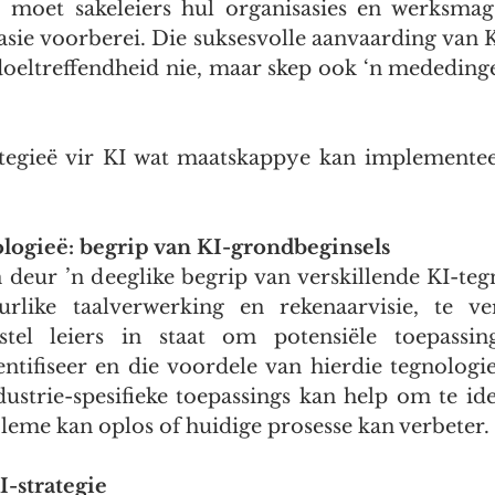
 moet sakeleiers hul organisasies en werksmag 
asie voorberei. Die suksesvolle aanvaarding van K
doeltreffendheid nie, maar skep ook ‘n mededing
rategieë vir KI wat maatskappye kan implemente
ologieë: begrip van KI-grondbeginsels
 deur ’n deeglike begrip van verskillende KI-tegn
urlike taalverwerking en rekenaarvisie, te ver
stel leiers in staat om potensiële toepassin
entifiseer en die voordele van hierdie tegnologieë
ustrie-spesifieke toepassings kan help om te iden
leme kan oplos of huidige prosesse kan verbeter.
-strategie