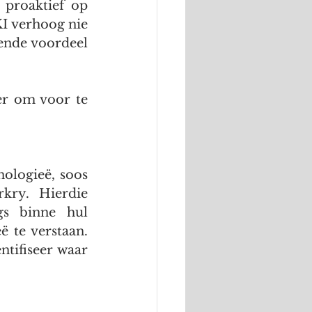
proaktief op 
I verhoog nie 
ende voordeel 
er om voor te 
ologieë, soos 
kry. Hierdie 
gs binne hul 
 te verstaan. 
tifiseer waar 