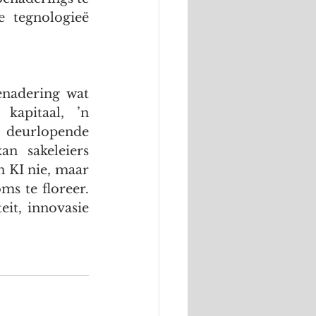
 tegnologieë 
nadering wat 
kapitaal, ’n 
 deurlopende 
n sakeleiers 
n KI nie, maar 
s te floreer. 
it, innovasie 