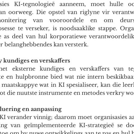
sies KI-tegnologieë aanneem, moet hulle ook
an oorweeg. Die opstel van riglyne vir verantw
onitering van vooroordele en om deursig
sesse te verseker, is noodsaaklike stappe. Orga
e as deel van hul korporatiewe verantwoordelik
r belanghebbendes kan versterk.
 kundiges en verskaffers
et eksterne kundiges en verskaffers van teg
te en hulpbronne bied wat nie intern beskikbaar
maatskappye wat in KI spesialiseer, kan die leer
ot die nuutste instrumente en metodes verkry wo
uering en aanpassing
KI verander vinnig; daarom moet organisasies aa
ing van geïmplementeerde KI-strategieë se doel
toe om by nuwe ontwikkelings aan te pas en hul b