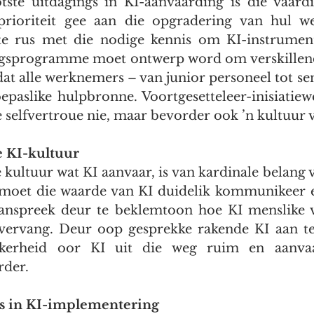
ste uitdagings in KI-aanvaarding is die vaardi
prioriteit gee aan die opgradering van hul w
e rus met die nodige kennis om KI-instrumente 
gsprogramme moet ontwerp word om verskillende 
 alle werknemers – van junior personeel tot sen
epaslike hulpbronne. Voortgesetteleer-inisiatiewe
 selfvertroue nie, maar bevorder ook ’n kultuur 
e KI-kultuur
 kultuur wat KI aanvaar, is van kardinale belang v
s moet die waarde van KI duidelik kommunikeer e
aanspreek deur te beklemtoon hoe KI menslike 
 vervang. Deur oop gesprekke rakende KI aan te
kerheid oor KI uit die weg ruim en aanvaa
der. 
s in KI-implementering