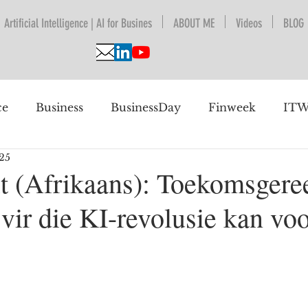
Artificial Intelligence | AI for Busines
ABOUT ME
Videos
BLOG
ce
Business
BusinessDay
Finweek
ITW
025
nguage Understanding
BPESA
Automation
eit (Afrikaans): Toekomsger
 vir die KI-revolusie kan vo
 future