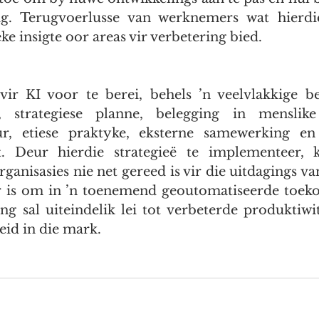
g. Terugvoerlusse van werknemers wat hierdie
eke insigte oor areas vir verbetering bied.
ir KI voor te berei, behels ’n veelvlakkige be
s, strategiese planne, belegging in menslike 
ur, etiese praktyke, eksterne samewerking en
t. Deur hierdie strategieë te implementeer, ka
rganisasies nie net gereed is vir die uitdagings va
 is om in ’n toenemend geoutomatiseerde toekom
g sal uiteindelik lei tot verbeterde produktiwite
id in die mark.