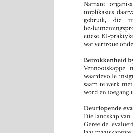
Namate organisa
implikasies daarv
gebruik, die m
besluitnemingspro
etiese KI-praktyk
wat vertroue onde
Betrokkenheid by
Vennootskappe m
waardevolle insig
saam te werk met 
word en toegang t
Deurlopende eval
Die landskap van 
Gereelde evaluer
laat maatskappye 