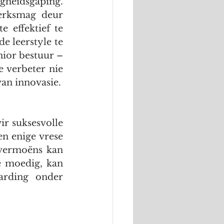
gheidsgaping. 
erksmag deur 
effektief te 
leerstyle te 
ior bestuur – 
 verbeter nie 
van innovasie.
ir suksesvolle 
n enige vrese 
vermoëns kan 
 moedig, kan 
rding onder 