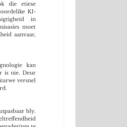
 die etiese 
oordelike KI-
tigheid in 
nisasies moet 
heid aanvaar, 
nologie kan 
 is nie. Deur 
kurwe versnel 
rd.
npasbaar bly. 
treffendheid 
enaderings te 