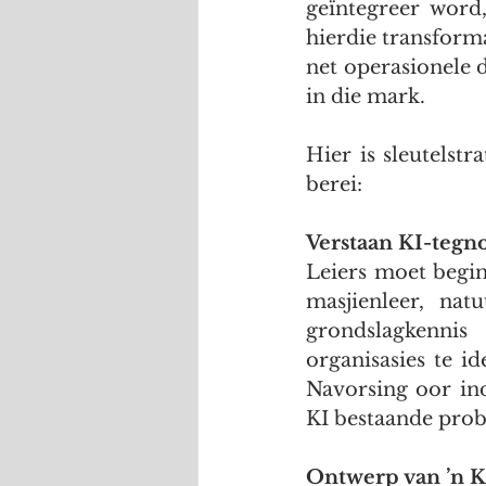
geïntegreer word,
hierdie transform
net operasionele 
in die mark.
Hier is sleutelst
berei:
Verstaan KI-tegn
Leiers moet begin
masjienleer, natu
grondslagkennis 
organisasies te id
Navorsing oor ind
KI bestaande prob
Ontwerp van ’n KI