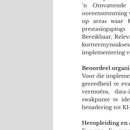
’n Omvattende K
ooreenstemming we
op areas waar K
prestasiegapings
Bereikbaar, Releva
korttermynsukse
implementering 
Beoordeel organi
Voor die implement
gereedheid te eva
vermoëns, data-
swakpunte te ide
benadering tot KI
Heropleiding en