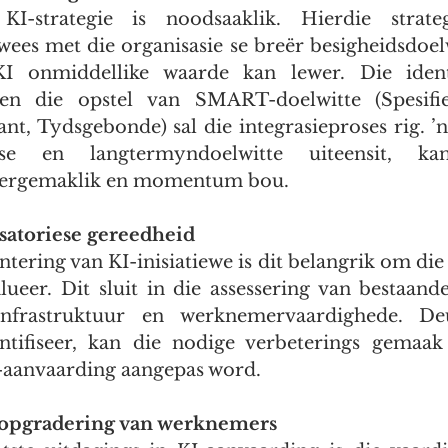
I-strategie is noodsaaklik. Hierdie strate
es met die organisasie se breër besigheidsdoelw
I onmiddellike waarde kan lewer. Die identi
 en die opstel van SMART-doelwitte (Spesifie
nt, Tydsgebonde) sal die integrasieproses rig. ’n
sse en langtermyndoelwitte uiteensit, kan 
vergemaklik en momentum bou.
satoriese gereedheid
ering van KI-inisiatiewe is dit belangrik om die o
lueer. Dit sluit in die assessering van bestaande
infrastruktuur en werknemervaardighede. Deu
ntifiseer, kan die nodige verbeterings gemaak
-aanvaarding aangepas word.
 opgradering van werknemers