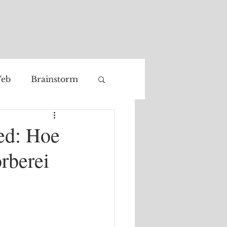
eb
Brainstorm
Facial recognition
eed: Hoe
orberei