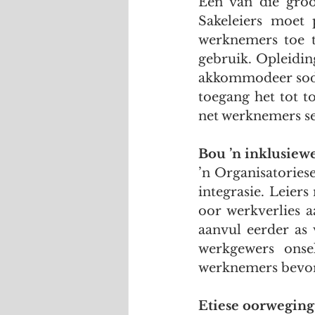
Een van die groot
Sakeleiers moet 
werknemers toe t
gebruik. Opleidin
akkommodeer sodat
toegang het tot to
net werknemers se
Bou ’n inklusiew
’n Organisatoriese
integrasie. Leier
oor werkverlies 
aanvul eerder as
werkgewers onse
werknemers bevor
Etiese oorweging